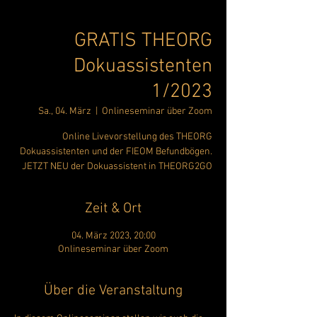
GRATIS THEORG
Dokuassistenten
1/2023
Sa., 04. März
  |  
Onlineseminar über Zoom
Online Livevorstellung des THEORG
Dokuassistenten und der FIEOM Befundbögen.
JETZT NEU der Dokuassistent in THEORG2GO
Zeit & Ort
04. März 2023, 20:00
Onlineseminar über Zoom
Über die Veranstaltung