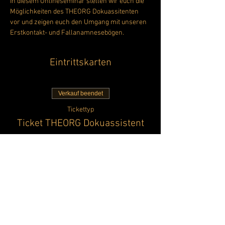
In diesem Onlineseminar stellen wir euch die 
Möglichkeiten des THEORG Dokuassitenten 
vor und zeigen euch den Umgang mit unseren 
Erstkontakt- und Fallanamnesebögen. 
Eintrittskarten
Verkauf beendet
Tickettyp
Ticket THEORG Dokuassistent
Mehr Infos
Preis
0,00 €
Diese Veranstaltung teilen