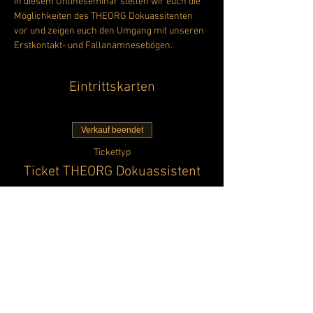
In diesem Onlineseminar stellen wir euch die 
Möglichkeiten des THEORG Dokuassitenten 
vor und zeigen euch den Umgang mit unseren 
Erstkontakt- und Fallanamnesebögen. 
Eintrittskarten
Verkauf beendet
Tickettyp
Ticket THEORG Dokuassistent
Mehr Infos
Preis
0,00 €
Diese Veranstaltung teilen