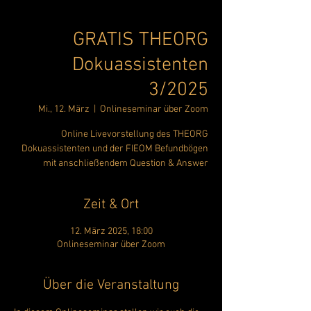
GRATIS THEORG
Dokuassistenten
3/2025
Mi., 12. März
  |  
Onlineseminar über Zoom
Online Livevorstellung des THEORG
Dokuassistenten und der FIEOM Befundbögen
mit anschließendem Question & Answer
Zeit & Ort
12. März 2025, 18:00
Onlineseminar über Zoom
Über die Veranstaltung