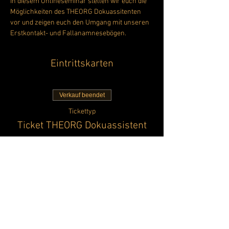
In diesem Onlineseminar stellen wir euch die 
Möglichkeiten des THEORG Dokuassitenten 
vor und zeigen euch den Umgang mit unseren 
Erstkontakt- und Fallanamnesebögen. 
Eintrittskarten
Verkauf beendet
Tickettyp
Ticket THEORG Dokuassistent
Mehr Infos
Preis
0,00 €
Diese Veranstaltung teilen