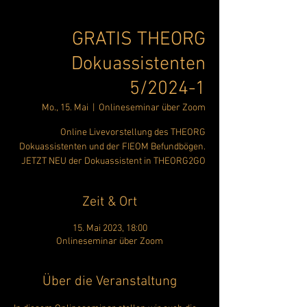
GRATIS THEORG
Dokuassistenten
5/2024-1
Mo., 15. Mai
  |  
Onlineseminar über Zoom
Online Livevorstellung des THEORG
Dokuassistenten und der FIEOM Befundbögen.
JETZT NEU der Dokuassistent in THEORG2GO
Zeit & Ort
15. Mai 2023, 18:00
Onlineseminar über Zoom
Über die Veranstaltung