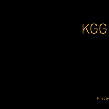
KGG 
Rheda-