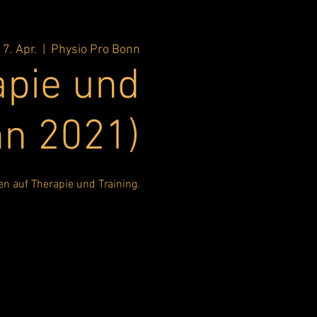
17. Apr.
  |  
Physio Pro Bonn
apie und
nn 2021)
en auf Therapie und Training.