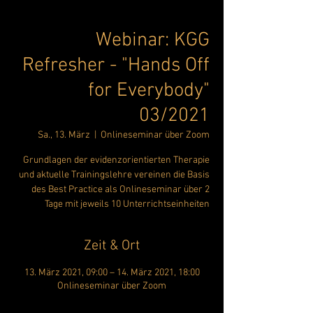
Webinar: KGG
Refresher - "Hands Off
for Everybody"
03/2021
Sa., 13. März
  |  
Onlineseminar über Zoom
Grundlagen der evidenzorientierten Therapie
und aktuelle Trainingslehre vereinen die Basis
des Best Practice als Onlineseminar über 2
Tage mit jeweils 10 Unterrichtseinheiten
Zeit & Ort
13. März 2021, 09:00 – 14. März 2021, 18:00
Onlineseminar über Zoom