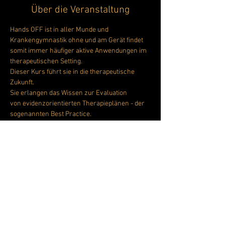
Über die Veranstaltung
Hands OFF ist in aller Munde und 
Krankengymnastik ohne und am Gerät findet 
somit immer häufiger aktive Anwendungen im 
Dieser Kurs führt sie in die therapeutische 
Zukunft.
Sie erlangen das Wissen zur Evaluation 

von evidenzorientierten Therapieplänen - der 
sogenannten Best Practice.
Inhalte:
Grundlagen der EBP (Evidence Based Pracitice)
Clinical Reasoning - Evaluation von 
Therapieplänen
Weiterlesen >
Diese Veranstaltung teilen