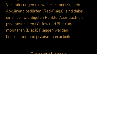
Veränderungen die weiterer medizinischer 
Abklärung bedürfen (Red-Flags), sind dabei 
einer der wichtigsten Punkte. Aber auch die 
psychosozialen (Yellow und Blue) und 
monitären (Black) Flaggen werden 
besprochen und praxisnah erarbeitet.
Eintrittskarten
Verkauf beendet
Tickettyp
Last Minute Screen
Mehr Infos
Preis
136,00 €