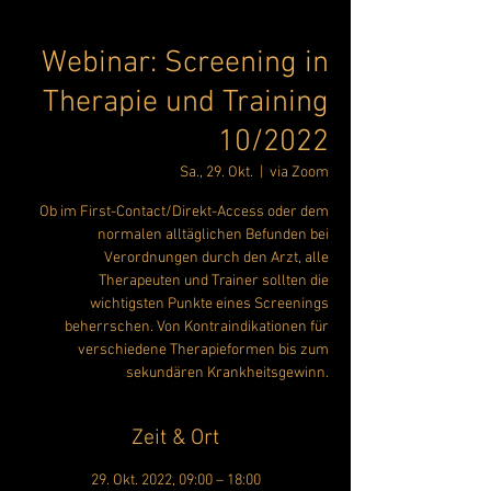
Webinar: Screening in
Therapie und Training
10/2022
Sa., 29. Okt.
  |  
via Zoom
Ob im First-Contact/Direkt-Access oder dem
normalen alltäglichen Befunden bei
Verordnungen durch den Arzt, alle
Therapeuten und Trainer sollten die
wichtigsten Punkte eines Screenings
beherrschen. Von Kontraindikationen für
verschiedene Therapieformen bis zum
sekundären Krankheitsgewinn.
Zeit & Ort
29. Okt. 2022, 09:00 – 18:00