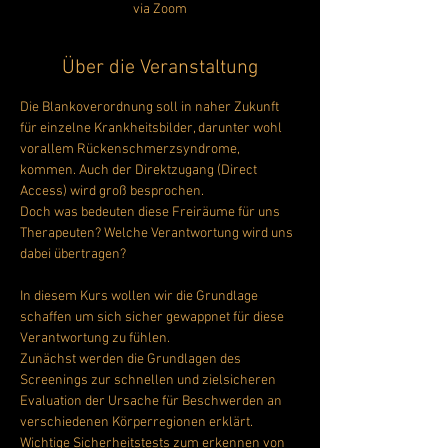
via Zoom
Über die Veranstaltung
Die Blankoverordnung soll in naher Zukunft 
für einzelne Krankheitsbilder, darunter wohl 
vorallem Rückenschmerzsyndrome, 
kommen. Auch der Direktzugang (Direct 
Access) wird groß besprochen.
Doch was bedeuten diese Freiräume für uns 
Therapeuten? Welche Verantwortung wird uns 
dabei übertragen?
In diesem Kurs wollen wir die Grundlage 
schaffen um sich sicher gewappnet für diese 
Verantwortung zu fühlen.
Zunächst werden die Grundlagen des 
Screenings zur schnellen und zielsicheren 
Evaluation der Ursache für Beschwerden an 
verschiedenen Körperregionen erklärt. 
Wichtige Sicherheitstests zum erkennen von 