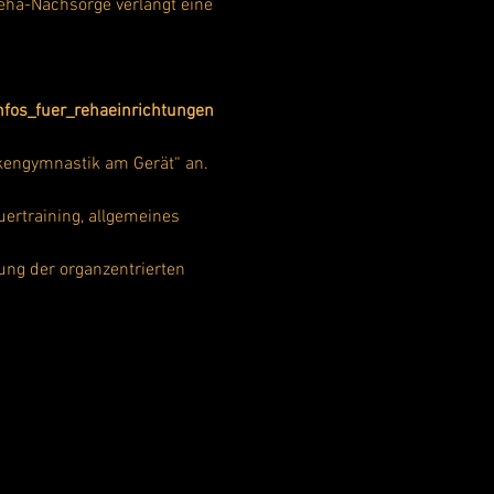
ha-Nachsorge verlangt eine 
fos_fuer_rehaeinrichtungen
nkengymnastik am Gerät“ an. 
ertraining, allgemeines 
ung der organzentrierten 