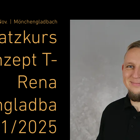
Nov.
  |  
Mönchengladbach
atzkurs
zept T-
Rena
gladba
11/2025