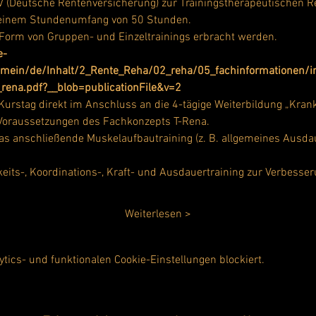
(Deutsche Rentenversicherung) zur Trainingstherapeutischen Re
 einem Stundenumfang von 50 Stunden.
 Form von Gruppen- und Einzeltrainings erbracht werden.
e-
emein/de/Inhalt/2_Rente_Reha/02_reha/05_fachinformationen/in
rena.pdf?__blob=publicationFile&v=2
 Kurstag direkt im Anschluss an die 4-tägige Weiterbildung „Kra
 Voraussetzungen des Fachkonzepts T-Rena.
s anschließende Muskelaufbautraining (z. B. allgemeines Ausdau
eits-, Koordinations-, Kraft- und Ausdauertraining zur Verbesser
Weiterlesen >
ics- und funktionalen Cookie-Einstellungen blockiert.