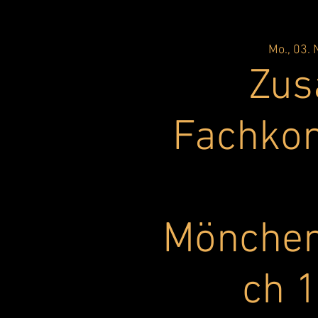
Mo., 03. 
Zus
Fachkon
Mönchen
ch 